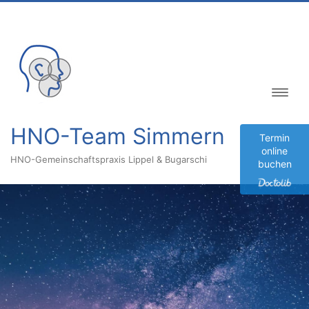
Inhalt
springen
HNO-Team Simmern
Termin
online
HNO-Gemeinschaftspraxis Lippel & Bugarschi
buchen