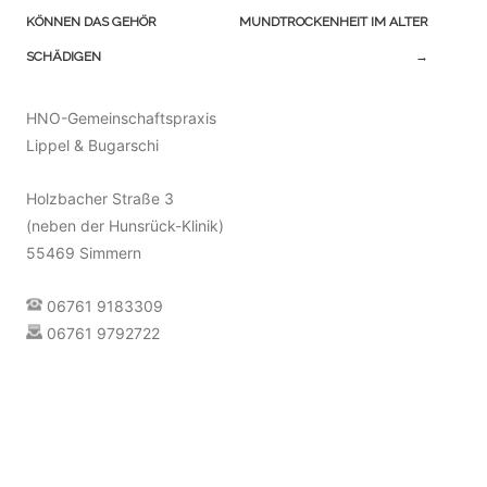
(Beiträge)
KÖNNEN DAS GEHÖR
MUNDTROCKENHEIT IM ALTER
SCHÄDIGEN
→
HNO-Gemeinschaftspraxis
Lippel & Bugarschi
Holzbacher Straße 3
(neben der Hunsrück-Klinik)
55469 Simmern
06761 9183309
06761 9792722
info@hno-team-simmern.de
Terminvereinbarung [»]