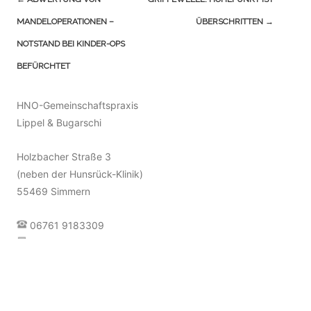
(Beiträge)
MANDELOPERATIONEN –
ÜBERSCHRITTEN
→
NOTSTAND BEI KINDER-OPS
BEFÜRCHTET
HNO-Gemeinschaftspraxis
Lippel & Bugarschi
Holzbacher Straße 3
(neben der Hunsrück-Klinik)
55469 Simmern
06761 9183309
06761 9792722
info@hno-team-simmern.de
Terminvereinbarung [»]