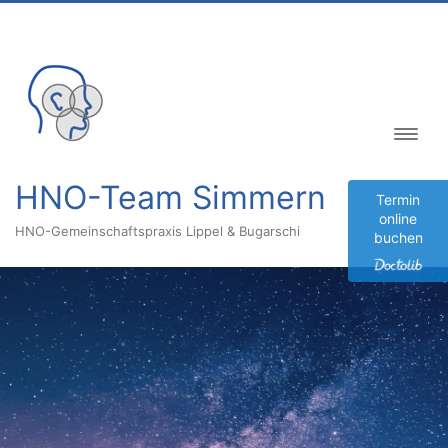
Inhalt
springen
HNO-Team Simmern
Termin
online
HNO-Gemeinschaftspraxis Lippel & Bugarschi
buchen