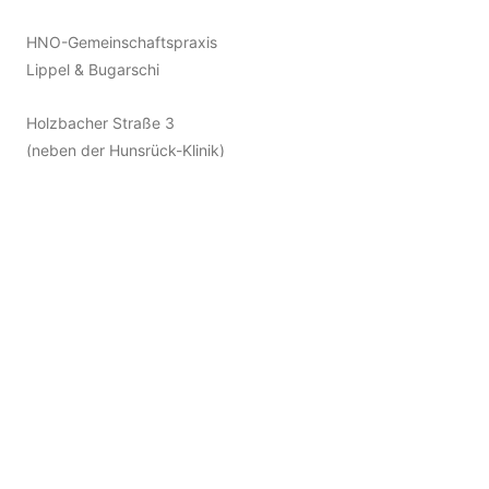
HNO-Gemeinschaftspraxis
Lippel & Bugarschi
Holzbacher Straße 3
(neben der Hunsrück-Klinik)
55469 Simmern
06761 9183309
06761 9792722
info@hno-team-simmern.de
Terminvereinbarung [»]