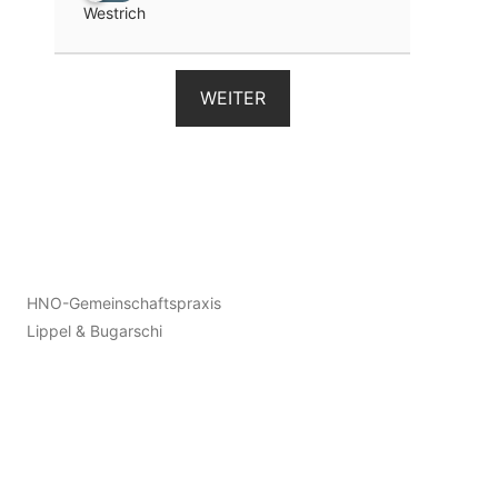
Westrich
WEITER
HNO-Gemeinschaftspraxis
Lippel & Bugarschi
Holzbacher Straße 3
(neben der Hunsrück-Klinik)
55469 Simmern
06761 9183309