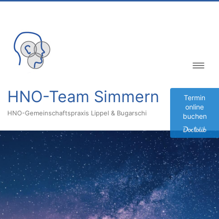
Inhalt
springen
HNO-Team Simmern
Termin
online
HNO-Gemeinschaftspraxis Lippel & Bugarschi
buchen