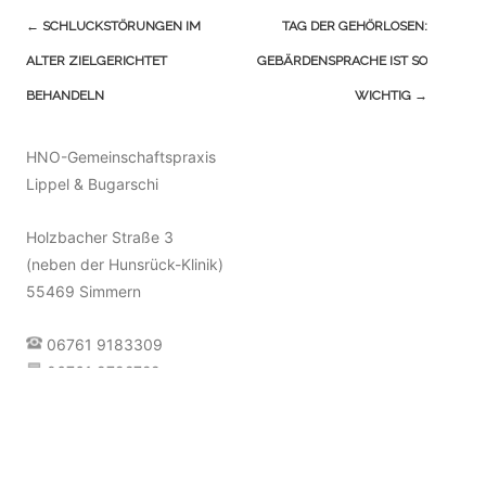
Navigation
←
SCHLUCKSTÖRUNGEN IM
TAG DER GEHÖRLOSEN:
(Beiträge)
ALTER ZIELGERICHTET
GEBÄRDENSPRACHE IST SO
BEHANDELN
WICHTIG
→
HNO-Gemeinschaftspraxis
Lippel & Bugarschi
Holzbacher Straße 3
(neben der Hunsrück-Klinik)
55469 Simmern
06761 9183309
06761 9792722
info@hno-team-simmern.de
Terminvereinbarung [»]