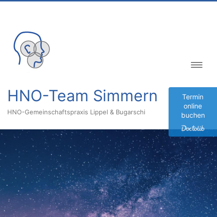
Inhalt
springen
HNO-Team Simmern
Termin
online
HNO-Gemeinschaftspraxis Lippel & Bugarschi
buchen