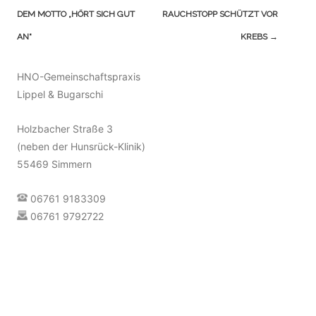
(Beiträge)
DEM MOTTO „HÖRT SICH GUT
RAUCHSTOPP SCHÜTZT VOR
AN“
KREBS
→
HNO-Gemeinschaftspraxis
Lippel & Bugarschi
Holzbacher Straße 3
(neben der Hunsrück-Klinik)
55469 Simmern
06761 9183309
06761 9792722
info@hno-team-simmern.de
Terminvereinbarung [»]