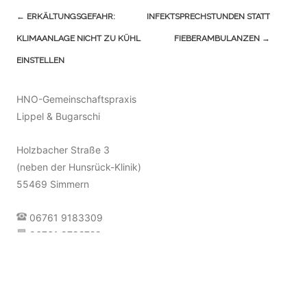
Navigation
←
ERKÄLTUNGSGEFAHR:
INFEKTSPRECHSTUNDEN STATT
(Beiträge)
KLIMAANLAGE NICHT ZU KÜHL
FIEBERAMBULANZEN
→
EINSTELLEN
HNO-Gemeinschaftspraxis
Lippel & Bugarschi
Holzbacher Straße 3
(neben der Hunsrück-Klinik)
55469 Simmern
06761 9183309
06761 9792722
info@hno-team-simmern.de
Terminvereinbarung [»]